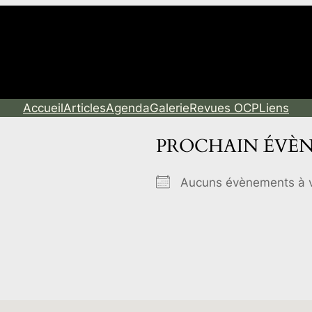
Espace Daniel Salvi
Accueil
Articles
Agenda
Galerie
Revues OCP
Liens
PROCHAIN ÉVÈ
Aucuns évènements à v