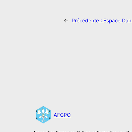
←
Précédente :
Espace Dani
AFCPO